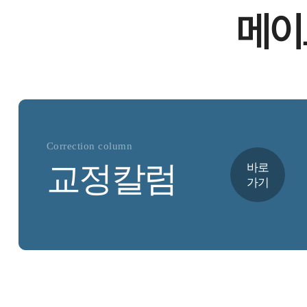
메이
Correction column
교정칼럼
바로
가기