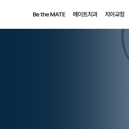
Be the MATE
메이트치과
치아교정